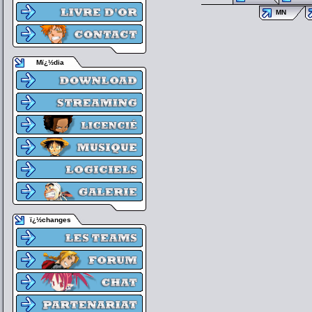
MN
Mï¿½dia
ï¿½changes