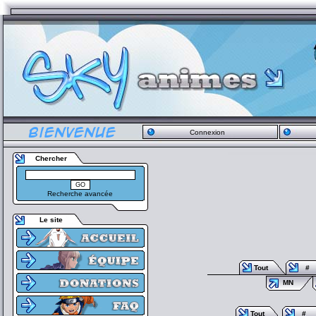
Connexion
Chercher
Recherche avancée
Le site
Tout
#
MN
Tout
#