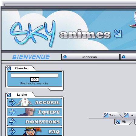
Connexion
Chercher
Recherche avancée
Le site
Tout
#
MN