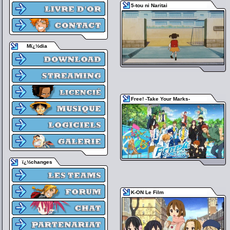
5-tou ni Naritai
Mï¿½dia
Free! -Take Your Marks-
ï¿½changes
K-ON Le Film