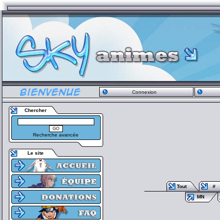
Connexion
Chercher
Recherche avancée
Le site
Tout
#
MN