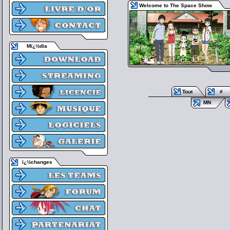
Welcome to The Space Show
Mï¿½dia
Tout
#
MN
ï¿½changes