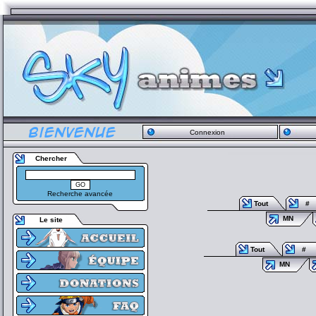
Connexion
Chercher
Recherche avancée
Tout
#
MN
Le site
Tout
#
MN