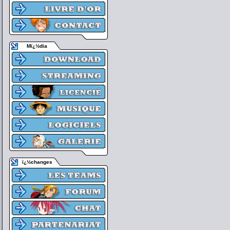
Mï¿½dia
ï¿½changes