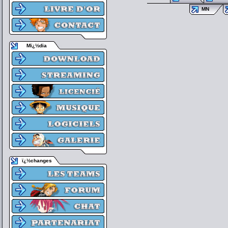
MN
Mï¿½dia
ï¿½changes