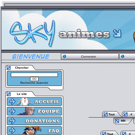
Connexion
Chercher
Recherche avancée
Le site
Tout
#
MN
Tout
#