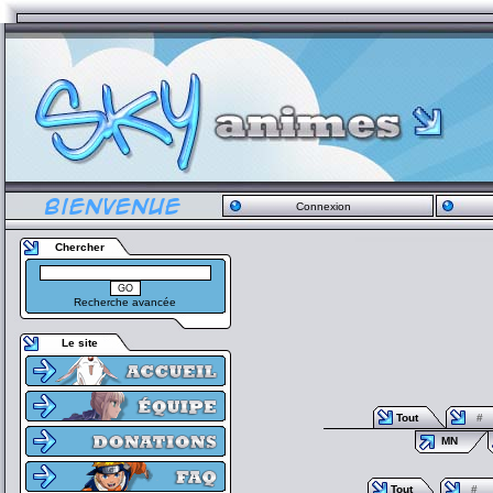
Connexion
Chercher
Recherche avancée
Le site
Tout
#
MN
Tout
#