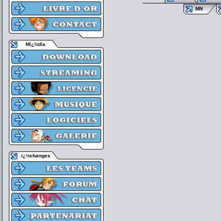
MN
Mï¿½dia
ï¿½changes